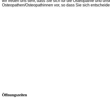
wir freuen uns sehr, dass Sie sich für die Osteopathie und un
Osteopathen/Osteopathinnen vor, so dass Sie sich entscheiden
Öffnungszeiten